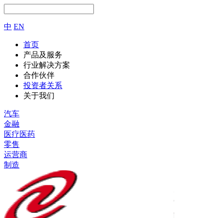
中
EN
首页
产品及服务
行业解决方案
合作伙伴
投资者关系
关于我们
汽车
金融
医疗医药
零售
运营商
制造