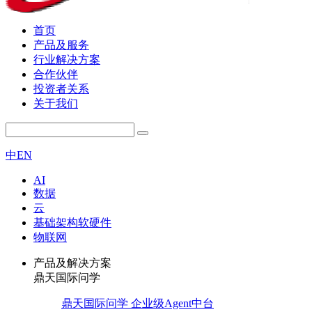
首页
产品及服务
行业解决方案
合作伙伴
投资者关系
关于我们
中
EN
AI
数据
云
基础架构软硬件
物联网
产品及解决方案
鼎天国际问学
鼎天国际问学 企业级Agent中台