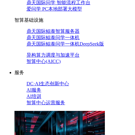
鼎天国际问学 智能流程工作台
爱问学 PC本地部署大模型
智算基础设施
鼎天国际鲲泰智算服务器
鼎天国际鲲泰问学一体机
鼎天国际鲲泰问学一体机DeepSeek版
异构算力调度与加速平台
智算中心(AICC)
服务
DC·AI生态创新中心
AI服务
AI培训
智算中心运营服务