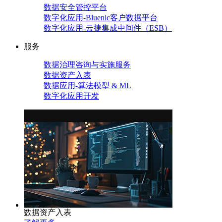
数据安全管控平台
数字化应用-Bluenic客户数据平台
数字化应用-云捷集成中间件（ESB）
服务
数据治理咨询与实施服务
数据资产入表
数据应用-算法模型 & ML
数字化应用开发
数据资产入表